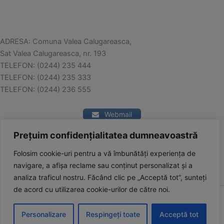
ADRESA: Comuna Valea Calugareasca,
Sat Valea Calugareasca, nr. 193
TELEFON: (0244) 235 444
TELEFON: (0244) 235 333
TELEFON: (0244) 236 555
Webmail
Prețuim confidențialitatea dumneavoastră
Contact
Folosim cookie-uri pentru a vă îmbunătăți experiența de
navigare, a afișa reclame sau conținut personalizat și a
analiza traficul nostru.
Făcând clic pe „Acceptă tot”, sunteți
de acord cu utilizarea cookie-urilor de către noi.
Copyright © 2026 Comuna Valea Călugărească | Powered by
Personalizare
Astra WordPress Theme
Respingeți toate
Acceptă tot