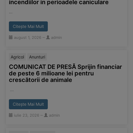
incendiilor in perioadele caniculare
…
Citește Mai Mult
august 1, 2026
‒
admin
Agricol
Anunturi
COMUNICAT DE PRESĂ Sprijin financiar
de peste 6 milioane lei pentru
crescătorii de animale
…
Citește Mai Mult
iulie 23, 2026
‒
admin