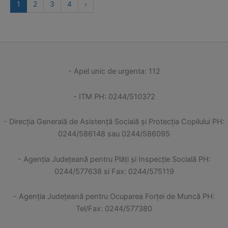
1
2
3
4
›
- Apel unic de urgenta: 112
- ITM PH: 0244/510372
- Direcția Generală de Asistență Socială și Protecția Copilului PH:
0244/586148 sau 0244/586095
- Agenția Județeană pentru Plăți și Inspecție Socială PH:
0244/577638 si Fax: 0244/575119
- Agenţia Judeţeană pentru Ocuparea Forţei de Muncă PH:
Tel/Fax: 0244/577380