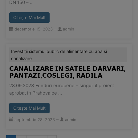
DN 150 – …
Citește Mai Mult
decembrie 15, 2023
‒
admin
Investiții sistemul public de alimentare cu apa si
canalizare
𝗖𝗔𝗡𝗔𝗟𝗜𝗭𝗔𝗥𝗘 𝗜𝗡 𝗦𝗔𝗧𝗘𝗟𝗘 𝗗𝗔𝗥𝗩𝗔𝗥𝗜,
𝗣𝗔𝗡𝗧𝗔𝗭𝗜,𝗖𝗢𝗦𝗟𝗘𝗚𝗜, 𝗥𝗔𝗗𝗜𝗟𝗔
28.09.2023 Fonduri europene – singurul proiect
aprobat în Prahova pe …
Citește Mai Mult
septembrie 28, 2023
‒
admin