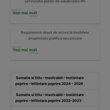
serviciului public de salubrizare PH
copie cu numărul de înregistrare.
Vezi mai mult
Documentele tehnice ale cadastrului afișate pentru
UAT Valea Călugărească pot fi consultate accesând:
Documente UAT Valea Călugărească
Regulament drept de acces la imobilele
proprietate publica sau privata
🕘 𝗣𝗿𝗼𝗴𝗿𝗮𝗺𝘂𝗹 𝗰𝘂 𝗽𝘂𝗯𝗹𝗶𝗰𝘂𝗹 -𝗰𝗼𝗺𝗶𝘀𝗶𝗲 𝗱𝗲
𝘀𝗼𝗹𝘂𝘁𝗶𝗼𝗻𝗮𝗿𝗲 𝗮 𝗰𝗲𝗿𝗲𝗿𝗶𝗹𝗼𝗿 𝗱𝗲 𝗿𝗲𝗰𝘁𝗶𝗳𝗶𝗰𝗮𝗿𝗲: 𝗟𝘂𝗻𝗶 –
Vezi mai mult
𝗩𝗶𝗻𝗲𝗿𝗶 | 𝟬𝟵:𝟬𝟬 – 𝟭𝟱:𝟬𝟬
❗ 𝗩𝗮 𝗶𝗻𝗰𝘂𝗿𝗮𝗷𝗮𝗺 𝘀𝗮 𝗽𝗮𝗿𝘁𝗶𝗰𝗶𝗽𝗮𝘁𝗶 𝗹𝗮 𝗮𝗰𝗲𝗮𝘀𝘁𝗮
𝗲𝘁𝗮𝗽𝗮 𝗱𝗲 𝘃𝗲𝗿𝗶𝗳𝗶𝗰𝗮𝗿𝗲, deoarece corectitudinea
datelor înscrise în documentele tehnice contribuie la
Somatie si titlu – Insolvabili – Instiintare
finalizarea cu succes a procesului de înregistrare
poprire – Infiintare poprire 2024 – 2026
sistematică și la înscrierea corectă a proprietăților în
cartea funciară.
Somatie si titlu – Insolvabili – Instiintare
poprire – Infiintare poprire 2022-2023
📑𝗖𝗮𝗱𝗮𝘀𝘁𝗿𝗮𝗿𝗲𝗮 𝗲𝘀𝘁𝗲 𝗴𝗿𝗮𝘁𝘂𝗶𝘁𝗮 𝗽𝗲𝗻𝘁𝗿𝘂