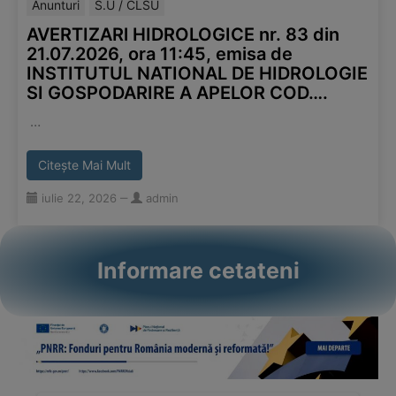
Anunturi
S.U / CLSU
AVERTIZARl HIDROLOGICE nr. 83 din
21.07.2026, ora 11:45, emisa de
INSTITUTUL NATIONAL DE HIDROLOGIE
SI GOSPODARIRE A APELOR COD….
…
Citește Mai Mult
iulie 22, 2026
‒
admin
Informare cetateni