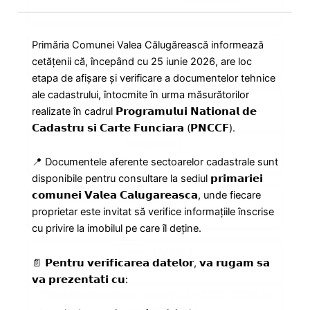
Primăria Comunei Valea Călugărească informează
Rapoarte transparenta decizionala
cetățenii că, începând cu 25 iunie 2026, are loc
etapa de afișare și verificare a documentelor tehnice
ale cadastrului, întocmite în urma măsurătorilor
Regulament local de implicare a cetatenilor
realizate în cadrul 𝗣𝗿𝗼𝗴𝗿𝗮𝗺𝘂𝗹𝘂𝗶 𝗡𝗮𝘁𝗶𝗼𝗻𝗮𝗹 𝗱𝗲
𝗖𝗮𝗱𝗮𝘀𝘁𝗿𝘂 𝘀𝗶 𝗖𝗮𝗿𝘁𝗲 𝗙𝘂𝗻𝗰𝗶𝗮𝗿𝗮 (𝗣𝗡𝗖𝗖𝗙).
Integritate
📍 Documentele aferente sectoarelor cadastrale sunt
disponibile pentru consultare la sediul 𝗽𝗿𝗶𝗺𝗮𝗿𝗶𝗲𝗶
𝗰𝗼𝗺𝘂𝗻𝗲𝗶 𝗩𝗮𝗹𝗲𝗮 𝗖𝗮𝗹𝘂𝗴𝗮𝗿𝗲𝗮𝘀𝗰𝗮, unde fiecare
Protectia Datelor Cu Caracter Personal
proprietar este invitat să verifice informațiile înscrise
cu privire la imobilul pe care îl deține.
Legea 15/2003
📄 𝗣𝗲𝗻𝘁𝗿𝘂 𝘃𝗲𝗿𝗶𝗳𝗶𝗰𝗮𝗿𝗲𝗮 𝗱𝗮𝘁𝗲𝗹𝗼𝗿, 𝘃𝗮 𝗿𝘂𝗴𝗮𝗺 𝘀𝗮
𝘃𝗮 𝗽𝗿𝗲𝘇𝗲𝗻𝘁𝗮𝘁𝗶 𝗰𝘂:
Planul de dezvoltare strategica – 2026-2030 cu