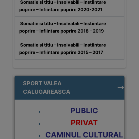
Somatie si titlu – Insolvabili – Instiintare
𝗰𝗲𝘁𝗮𝘁𝗲𝗻𝗶, fiind realizată prin Programul Național de
poprire – Infiintare poprire 2020-2021
Cadastru și Carte Funciară, cu scopul de a asigura
evidența corectă a tuturor proprietăților și de a oferi
Somatie si titlu – Insolvabili – Instiintare
proprietarilor siguranță juridică asupra drepturilor
poprire – Infiintare poprire 2018 – 2019
lor. Vă mulțumim pentru sprijin și colaborare!
Somatie si titlu – Insolvabili – Instiintare
#ValeaCalugareasca #CadastruGratuit
poprire – Infiintare poprire 2015 – 2017
#CarteFunciara #PNCCF #ANCPI
#AdministratieLocala
INSTIINTARE PROPRIETARI DUPLICARE
SPORT VALEA
DOCUMENTE TEHNICE CADASTRU
CALUGAREASCA
CERER DE RECTIFICARE CADASTRU
Proces verbal de publicare a Documentelor
tehnice ale cadastrului la nivelul UAT VALEA
PUBLIC
CALUGAREASCA
PRIVAT
CAMINUL CULTURAL
This will close in
35
seconds