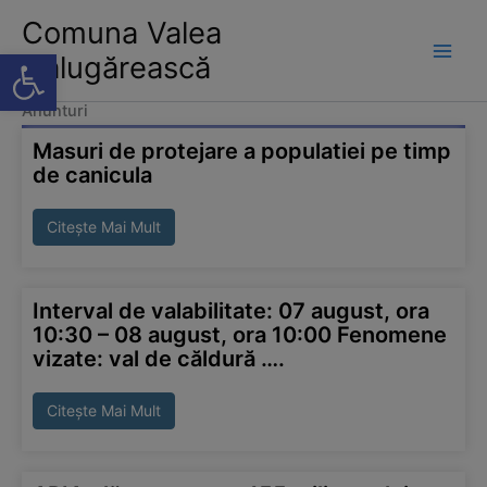
modal-check
Skip
Comuna Valea
to
Deschide bara de unelte
Călugărească
content
Anunturi
Masuri de protejare a populatiei pe timp
de canicula
Citește Mai Mult
Interval de valabilitate: 07 august, ora
10:30 – 08 august, ora 10:00 Fenomene
vizate: val de căldură ….
Citește Mai Mult