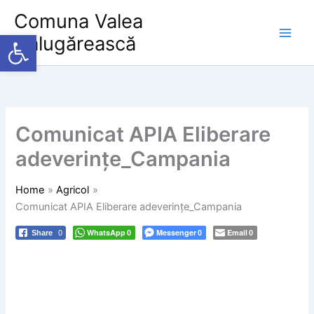
Skip
Comuna Valea
to
Deschide bara de unelte
Călugărească
content
Comunicat APIA Eliberare
adeverințe_Campania
Home
Agricol
Comunicat APIA Eliberare adeverințe_Campania
WhatsApp
Messenger
Email
Share
0
0
0
0