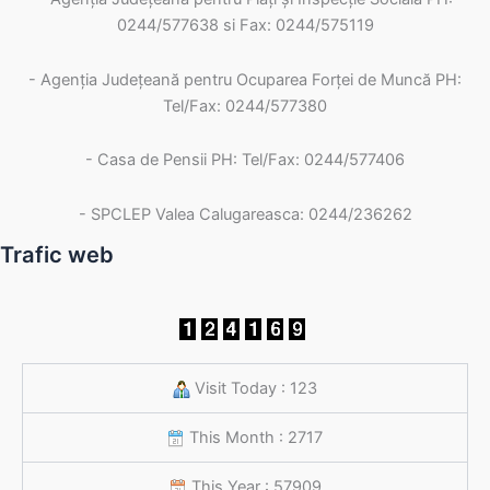
INREGISTRARE PUBLICATIE
0244/577638 si Fax: 0244/575119
17/01/2018
CASATORIE LA DATA DE :
- Agenţia Judeţeană pentru Ocuparea Forţei de Muncă PH:
INREGISTRARE PUBLICATIE
03/01/2018
Tel/Fax: 0244/577380
CASATORIE LA DATA DE :
- Casa de Pensii PH: Tel/Fax: 0244/577406
- SPCLEP Valea Calugareasca: 0244/236262
Trafic web
Visit Today : 123
This Month : 2717
This Year : 57909