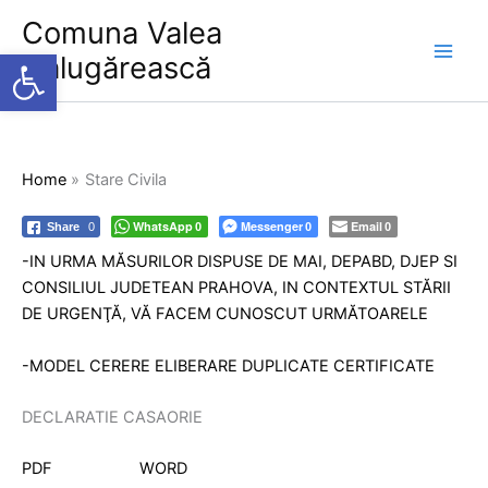
Skip
Comuna Valea
to
Deschide bara de unelte
Călugărească
content
Home
Stare Civila
WhatsApp
Messenger
Email
Share
0
0
0
0
-IN URMA MĂSURILOR DISPUSE DE MAI, DEPABD, DJEP SI
CONSILIUL JUDETEAN PRAHOVA, IN CONTEXTUL STĂRII
DE URGENŢĂ, VĂ FACEM CUNOSCUT URMĂTOARELE
-MODEL CERERE ELIBERARE DUPLICATE CERTIFICATE
DECLARATIE CASAORIE
PDF
WORD