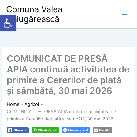
Skip
Comuna Valea
to
Deschide bara de unelte
Călugărească
content
COMUNICAT DE PRESĂ
APIA continuă activitatea de
primire a Cererilor de plată
și sâmbătă, 30 mai 2026
Home
Agricol
COMUNICAT DE PRESĂ APIA continuă activitatea de
primire a Cererilor de plată și sâmbătă, 30 mai 2026
WhatsApp
Messenger
Email
Share
0
0
0
0