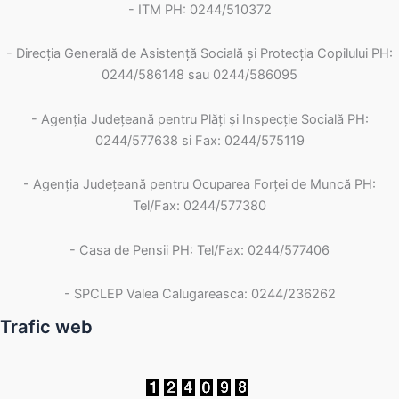
- ITM PH: 0244/510372
- Direcția Generală de Asistență Socială și Protecția Copilului PH:
0244/586148 sau 0244/586095
- Agenția Județeană pentru Plăți și Inspecție Socială PH:
0244/577638 si Fax: 0244/575119
- Agenţia Judeţeană pentru Ocuparea Forţei de Muncă PH:
Tel/Fax: 0244/577380
- Casa de Pensii PH: Tel/Fax: 0244/577406
- SPCLEP Valea Calugareasca: 0244/236262
Trafic web