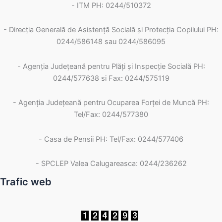
- ITM PH: 0244/510372
- Direcția Generală de Asistență Socială și Protecția Copilului PH:
0244/586148 sau 0244/586095
- Agenția Județeană pentru Plăți și Inspecție Socială PH:
0244/577638 si Fax: 0244/575119
- Agenţia Judeţeană pentru Ocuparea Forţei de Muncă PH:
Tel/Fax: 0244/577380
- Casa de Pensii PH: Tel/Fax: 0244/577406
- SPCLEP Valea Calugareasca: 0244/236262
Trafic web