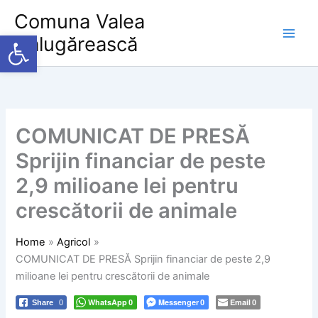
Skip
Comuna Valea
to
Deschide bara de unelte
Călugărească
content
COMUNICAT DE PRESĂ
Sprijin financiar de peste
2,9 milioane lei pentru
crescătorii de animale
Home
Agricol
COMUNICAT DE PRESĂ Sprijin financiar de peste 2,9
milioane lei pentru crescătorii de animale
WhatsApp
Messenger
Email
Share
0
0
0
0