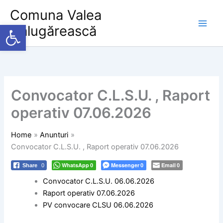
Skip
Comuna Valea
to
Deschide bara de unelte
Călugărească
content
Convocator C.L.S.U. , Raport
operativ 07.06.2026
Home
Anunturi
Convocator C.L.S.U. , Raport operativ 07.06.2026
WhatsApp
Messenger
Email
Share
0
0
0
0
Convocator C.L.S.U. 06.06.2026
Raport operativ 07.06.2026
PV convocare CLSU 06.06.2026