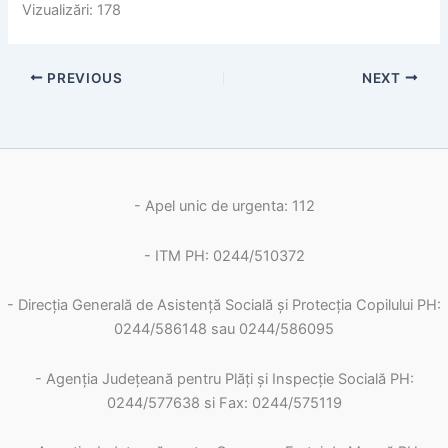
Vizualizări: 178
PREVIOUS
NEXT
- Apel unic de urgenta: 112
- ITM PH: 0244/510372
- Direcția Generală de Asistență Socială și Protecția Copilului PH:
0244/586148 sau 0244/586095
- Agenția Județeană pentru Plăți și Inspecție Socială PH:
0244/577638 si Fax: 0244/575119