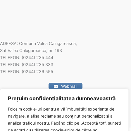
ADRESA: Comuna Valea Calugareasca,
Sat Valea Calugareasca, nr. 193
TELEFON: (0244) 235 444
TELEFON: (0244) 235 333
TELEFON: (0244) 236 555
Webmail
Prețuim confidențialitatea dumneavoastră
Contact
Folosim cookie-uri pentru a vă îmbunătăți experiența de
navigare, a afișa reclame sau conținut personalizat și a
analiza traficul nostru.
Făcând clic pe „Acceptă tot”, sunteți
de acord cu utilizarea cookie-urilor de către noi.