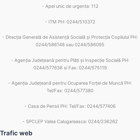
- Apel unic de urgenta: 112
- ITM PH: 0244/510372
- Direcția Generală de Asistență Socială și Protecția Copilului PH:
0244/586148 sau 0244/586095
- Agenția Județeană pentru Plăți și Inspecție Socială PH:
0244/577638 si Fax: 0244/575119
- Agenţia Judeţeană pentru Ocuparea Forţei de Muncă PH:
Tel/Fax: 0244/577380
- Casa de Pensii PH: Tel/Fax: 0244/577406
- SPCLEP Valea Calugareasca: 0244/236262
Trafic web