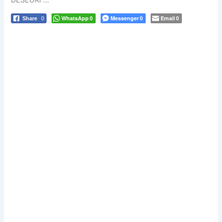
DESEURI …
WhatsApp
Messenger
Email
Share
0
0
0
0