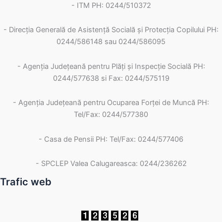
- ITM PH: 0244/510372
- Direcția Generală de Asistență Socială și Protecția Copilului PH:
0244/586148 sau 0244/586095
- Agenția Județeană pentru Plăți și Inspecție Socială PH:
0244/577638 si Fax: 0244/575119
- Agenţia Judeţeană pentru Ocuparea Forţei de Muncă PH:
Tel/Fax: 0244/577380
- Casa de Pensii PH: Tel/Fax: 0244/577406
- SPCLEP Valea Calugareasca: 0244/236262
Trafic web