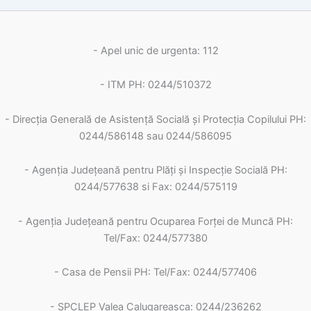
- Apel unic de urgenta: 112
- ITM PH: 0244/510372
- Direcția Generală de Asistență Socială și Protecția Copilului PH:
0244/586148 sau 0244/586095
- Agenția Județeană pentru Plăți și Inspecție Socială PH:
0244/577638 si Fax: 0244/575119
- Agenţia Judeţeană pentru Ocuparea Forţei de Muncă PH:
Tel/Fax: 0244/577380
- Casa de Pensii PH: Tel/Fax: 0244/577406
- SPCLEP Valea Calugareasca: 0244/236262