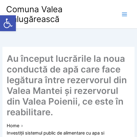
Skip
Comuna Valea
to
Deschide bara de unelte
Călugărească
content
Au început lucrările la noua
conductă de apă care face
legătura între rezervorul din
Valea Mantei și rezervorul
din Valea Poienii, ce este în
reabilitare.
Home
Investiții sistemul public de alimentare cu apa si