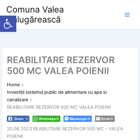
Skip
Comuna Valea
to
Deschide bara de unelte
Călugărească
content
REABILITARE REZERVOR
500 MC VALEA POIENII
Home
Investiții sistemul public de alimentare cu apa si
canalizare
REABILITARE REZERVOR 500 MC VALEA POIENII
WhatsApp
Messenger
Email
Share
0
0
0
0
20.06.2023 REABILITARE REZERVOR 500 MC – VALEA
POIENII