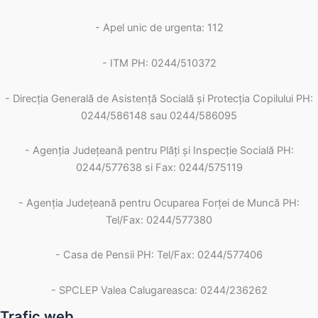
- Apel unic de urgenta: 112
- ITM PH: 0244/510372
- Direcția Generală de Asistență Socială și Protecția Copilului PH:
0244/586148 sau 0244/586095
- Agenția Județeană pentru Plăți și Inspecție Socială PH:
0244/577638 si Fax: 0244/575119
- Agenţia Judeţeană pentru Ocuparea Forţei de Muncă PH:
Tel/Fax: 0244/577380
- Casa de Pensii PH: Tel/Fax: 0244/577406
- SPCLEP Valea Calugareasca: 0244/236262
Trafic web