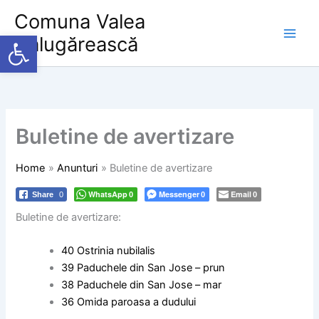
Skip
Comuna Valea
to
Deschide bara de unelte
Călugărească
content
Buletine de avertizare
Home
Anunturi
Buletine de avertizare
WhatsApp
Messenger
Email
Share
0
0
0
0
Buletine de avertizare:
40 Ostrinia nubilalis
39 Paduchele din San Jose – prun
38 Paduchele din San Jose – mar
36 Omida paroasa a dudului