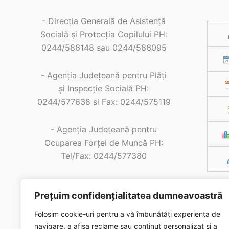
- Direcția Generală de Asistență
Socială și Protecția Copilului PH:
0244/586148 sau 0244/586095
- Agenția Județeană pentru Plăți
și Inspecție Socială PH:
0244/577638 si Fax: 0244/575119
- Agenţia Judeţeană pentru
Ocuparea Forţei de Muncă PH:
Tel/Fax: 0244/577380
- Casa de Pensii PH: Tel/Fax:
Prețuim confidențialitatea dumneavoastră
0244/577406
Folosim cookie-uri pentru a vă îmbunătăți experiența de
- SPCLEP Valea Calugareasca:
navigare, a afișa reclame sau conținut personalizat și a