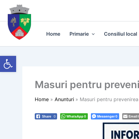
Skip
to
content
Home
Primarie
Consiliul local
Deschide bara de unelte
Masuri pentru preveni
Home
Anunturi
Masuri pentru prevenirea 
WhatsApp
Messenger
Email
Share
0
0
0