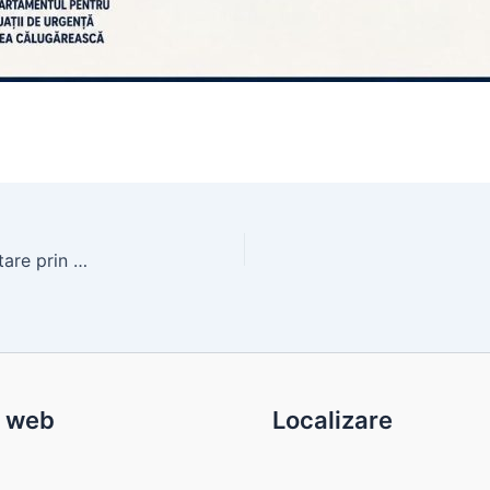
Au fost recepționate lucrările la Centrul de Colectare prin Aport Voluntar (𝗖𝗔𝗩)
c web
Localizare