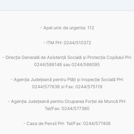
- Apel unic de urgenta: 112
- ITM PH: 0244/510372
- Direcția Generală de Asistență Socială și Protecția Copilului PH:
0244/586148 sau 0244/586095
- Agenția Județeană pentru Plăți și Inspecție Socială PH:
0244/577638 si Fax: 0244/575119
- Agenţia Judeţeană pentru Ocuparea Forţei de Muncă PH:
Tel/Fax: 0244/577380
- Casa de Pensii PH: Tel/Fax: 0244/577406