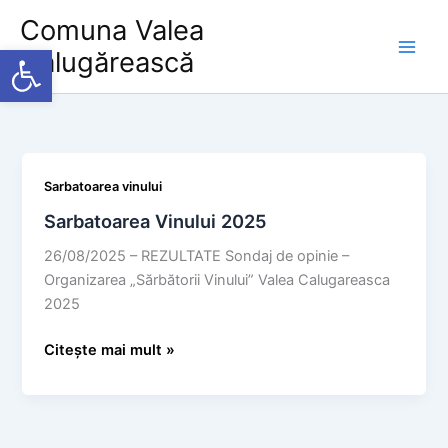
Skip
Comuna Valea
to
Deschide bara de unelte
Călugărească
content
Sarbatoarea vinului
Sarbatoarea Vinului 2025
26/08/2025 – REZULTATE Sondaj de opinie –
Organizarea „Sărbătorii Vinului” Valea Calugareasca
2025
Sarbatoarea
Citește mai mult »
Vinului
2025