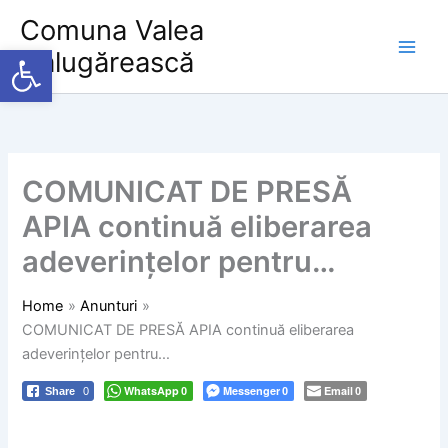
Skip
Comuna Valea
to
Deschide bara de unelte
Călugărească
content
COMUNICAT DE PRESĂ
APIA continuă eliberarea
adeverințelor pentru…
Home
Anunturi
COMUNICAT DE PRESĂ APIA continuă eliberarea
adeverințelor pentru…
WhatsApp
Messenger
Email
Share
0
0
0
0