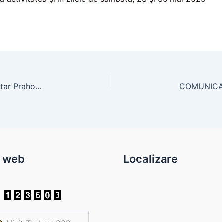
Buletinului de avertizare cu nr. 19- Oficiul Fitosanitar Prahova
c web
Localizare