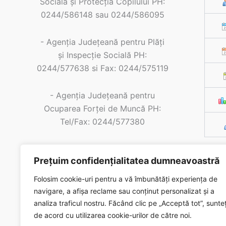
Socială și Protecția Copilului PH:
0244/586148 sau 0244/586095
- Agenția Județeană pentru Plăți
și Inspecție Socială PH:
0244/577638 si Fax: 0244/575119
- Agenţia Judeţeană pentru
Ocuparea Forţei de Muncă PH:
Tel/Fax: 0244/577380
- Casa de Pensii PH: Tel/Fax:
Prețuim confidențialitatea dumneavoastră
0244/577406
Folosim cookie-uri pentru a vă îmbunătăți experiența de
- SPCLEP Valea Calugareasca:
navigare, a afișa reclame sau conținut personalizat și a
0244/236262
analiza traficul nostru.
Făcând clic pe „Acceptă tot”, sunteț
de acord cu utilizarea cookie-urilor de către noi.