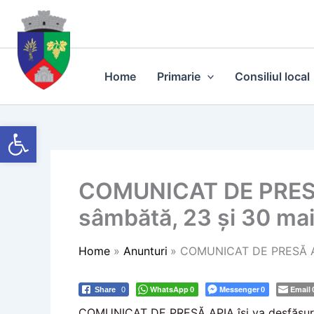
Skip
to
content
Home
Primarie
Consiliul local
Deschide bara de unelte
COMUNICAT DE PRESĂ AP
sâmbătă, 23 și 30 ma
Home
Anunturi
COMUNICAT DE PRESĂ APIA 
WhatsApp
Messenger
Email
Share
0
0
0
COMUNICAT DE PRESĂ APIA își va desfășura a