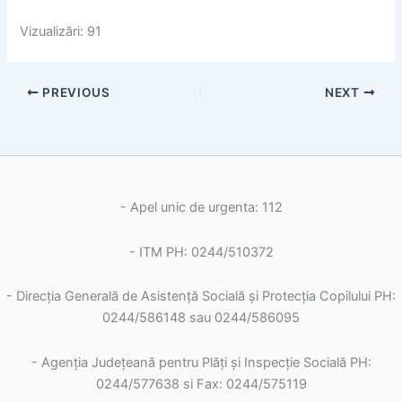
Vizualizări: 91
PREVIOUS
NEXT
- Apel unic de urgenta: 112
- ITM PH: 0244/510372
- Direcția Generală de Asistență Socială și Protecția Copilului PH:
0244/586148 sau 0244/586095
- Agenția Județeană pentru Plăți și Inspecție Socială PH:
0244/577638 si Fax: 0244/575119