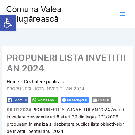
Skip
Comuna Valea
to
Deschide bara de unelte
Călugărească
content
PROPUNERI LISTA INVETITII
AN 2024
Home
Dezbatere publica
PROPUNERI LISTA INVETITII AN 2024
WhatsApp
Messenger
Email
Share
0
0
0
0
09.01.2024
PROPUNERI LISTA INVETITII AN 2024 Având
in vedere prevederile art.8 si art 39 din legea 273/2006
propunem in analiza si dezbatere publica lista obiectivelor
de invetitii pentru anul 2024