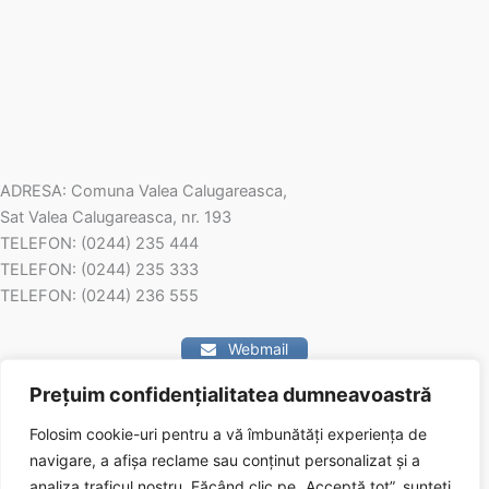
ADRESA: Comuna Valea Calugareasca,
Sat Valea Calugareasca, nr. 193
TELEFON: (0244) 235 444
TELEFON: (0244) 235 333
TELEFON: (0244) 236 555
Webmail
Prețuim confidențialitatea dumneavoastră
Contact
Folosim cookie-uri pentru a vă îmbunătăți experiența de
navigare, a afișa reclame sau conținut personalizat și a
analiza traficul nostru.
Făcând clic pe „Acceptă tot”, sunteți