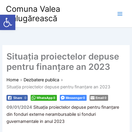
Skip
Comuna Valea
to
Deschide bara de unelte
Călugărească
content
Situația proiectelor depuse
pentru finanțare an 2023
Home
Dezbatere publica
Situația proiectelor depuse pentru finanțare an 2023
WhatsApp
Messenger
Email
Share
0
0
0
0
09/01/2024
Situația proiectelor depuse pentru finanțare
din fonduri externe nerambursabile si fonduri
guvernamentale in anul 2023