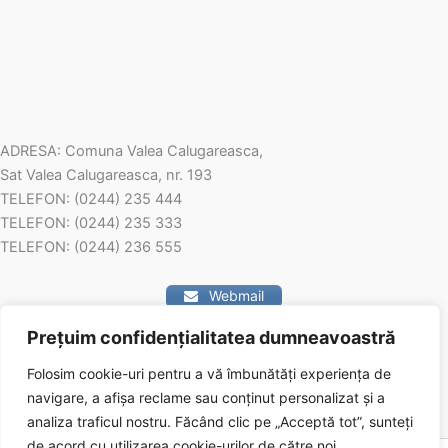
ADRESA: Comuna Valea Calugareasca,
Sat Valea Calugareasca, nr. 193
TELEFON: (0244) 235 444
TELEFON: (0244) 235 333
TELEFON: (0244) 236 555
Webmail
Prețuim confidențialitatea dumneavoastră
Contact
Folosim cookie-uri pentru a vă îmbunătăți experiența de
navigare, a afișa reclame sau conținut personalizat și a
analiza traficul nostru.
Făcând clic pe „Acceptă tot”, sunteți
de acord cu utilizarea cookie-urilor de către noi.