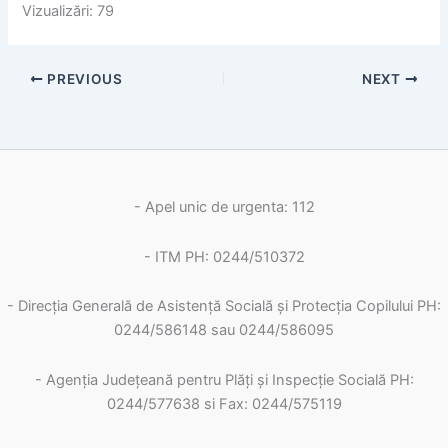
Vizualizări: 79
PREVIOUS
NEXT
- Apel unic de urgenta: 112
- ITM PH: 0244/510372
- Direcția Generală de Asistență Socială și Protecția Copilului PH:
0244/586148 sau 0244/586095
- Agenția Județeană pentru Plăți și Inspecție Socială PH:
0244/577638 si Fax: 0244/575119