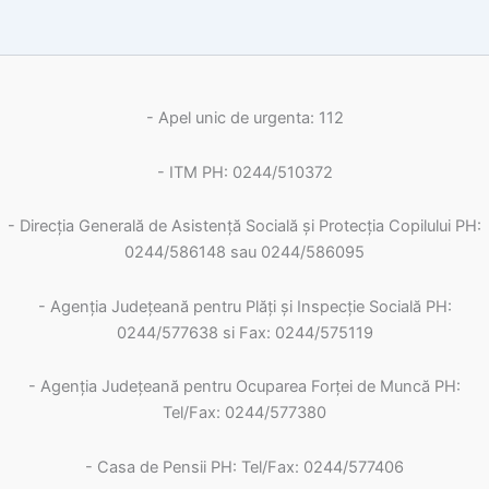
- Apel unic de urgenta: 112
- ITM PH: 0244/510372
- Direcția Generală de Asistență Socială și Protecția Copilului PH:
0244/586148 sau 0244/586095
- Agenția Județeană pentru Plăți și Inspecție Socială PH:
0244/577638 si Fax: 0244/575119
- Agenţia Judeţeană pentru Ocuparea Forţei de Muncă PH:
Tel/Fax: 0244/577380
- Casa de Pensii PH: Tel/Fax: 0244/577406