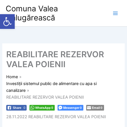
Skip
Comuna Valea
to
Deschide bara de unelte
Călugărească
content
REABILITARE REZERVOR
VALEA POIENII
Home
Investiții sistemul public de alimentare cu apa si
canalizare
REABILITARE REZERVOR VALEA POIENII
WhatsApp
Messenger
Email
Share
0
0
0
0
28.11.2022 REABILITARE REZERVOR VALEA POIENII