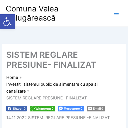
Skip
Comuna Valea
to
Deschide bara de unelte
Călugărească
content
SISTEM REGLARE
PRESIUNE- FINALIZAT
Home
Investiții sistemul public de alimentare cu apa si
canalizare
SISTEM REGLARE PRESIUNE- FINALIZAT
WhatsApp
Messenger
Email
Share
0
0
0
0
14.11.2022 SISTEM REGLARE PRESIUNE -FINALIZAT