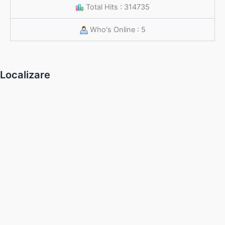
Total Hits : 314735
situat in satul Rachieri, numar cadastral 22255-
Cl, pe o perioada de 60 de luni. Pretul de pornire
Who's Online : 5
la licitatie incepe de la 125.82 euro/ lunar.
Oferta vanzare teren aflat in
Localizare
domeniu privat al comunei Valea Calugareasca
Oferta vanzare teren aflat in
domeniu privat al comunei Valea Calugareasca
Oferta vanzare teren aflat in domeniu
privat al comunei Valea Calugareasca
Oferta vanzare teren aflat in domeniu
privat al comunei Valea Calugareasca
Oferta vanzare teren aflat in domeniu
privat al comunei Valea Calugareasca
Oferta vanzare teren aflat in domeniu