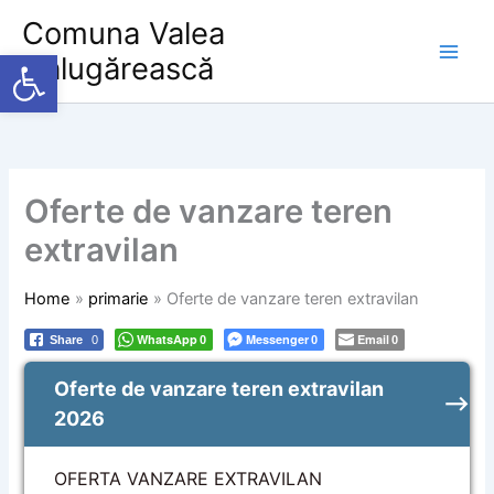
Skip
Comuna Valea
to
Deschide bara de unelte
Călugărească
content
Oferte de vanzare teren
extravilan
Home
primarie
Oferte de vanzare teren extravilan
WhatsApp
Messenger
Email
Share
0
0
0
0
Oferte de vanzare teren extravilan
2026
OFERTA VANZARE EXTRAVILAN