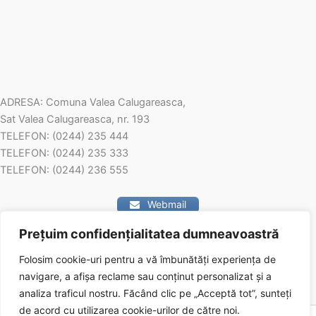
privat al comunei Valea Calugareasca
ADRESA: Comuna Valea Calugareasca,
Sat Valea Calugareasca, nr. 193
TELEFON: (0244) 235 444
TELEFON: (0244) 235 333
TELEFON: (0244) 236 555
Webmail
Prețuim confidențialitatea dumneavoastră
Contact
Folosim cookie-uri pentru a vă îmbunătăți experiența de
navigare, a afișa reclame sau conținut personalizat și a
analiza traficul nostru.
Făcând clic pe „Acceptă tot”, sunteți
de acord cu utilizarea cookie-urilor de către noi.