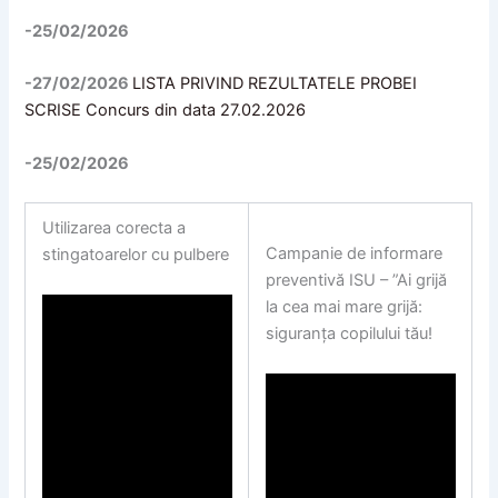
-25/02/2026
-27/02/2026
LISTA PRIVIND REZULTATELE PROBEI
SCRISE Concurs din data 27.02.2026
-25/02/2026
Utilizarea corecta a
Campanie de informare
stingatoarelor cu pulbere
preventivă ISU – ”Ai grijă
la cea mai mare grijă:
siguranța copilului tău!