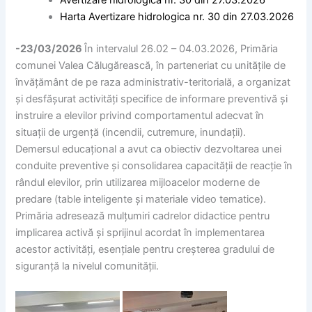
Avertizare hidrologica nr. 30 din 27.03.2026
Harta Avertizare hidrologica nr. 30 din 27.03.2026
-23/03/2026
În intervalul 26.02 – 04.03.2026, Primăria
comunei Valea Călugărească, în parteneriat cu unitățile de
învățământ de pe raza administrativ-teritorială, a organizat
și desfășurat activități specifice de informare preventivă și
instruire a elevilor privind comportamentul adecvat în
situații de urgență (incendii, cutremure, inundații).
Demersul educațional a avut ca obiectiv dezvoltarea unei
conduite preventive și consolidarea capacității de reacție în
rândul elevilor, prin utilizarea mijloacelor moderne de
predare (table inteligente și materiale video tematice).
Primăria adresează mulțumiri cadrelor didactice pentru
implicarea activă și sprijinul acordat în implementarea
acestor activități, esențiale pentru creșterea gradului de
siguranță la nivelul comunității.