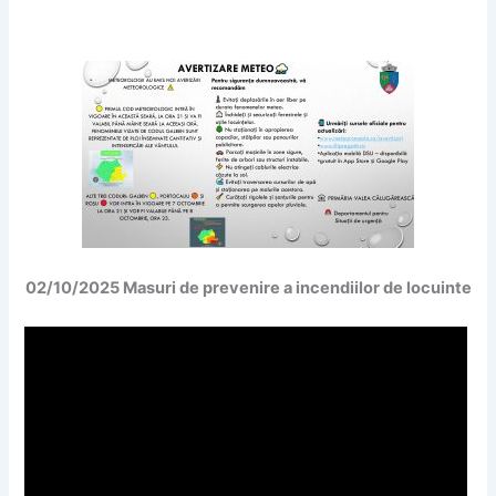
02/10/2025 Masuri de prevenire a incendiilor de locuinte