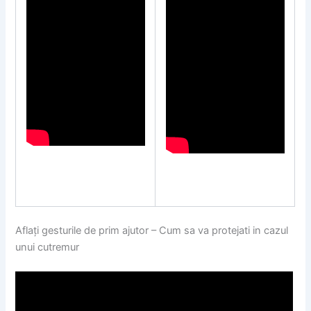
Aflați gesturile de prim ajutor – Cum sa va protejati in cazul
unui cutremur