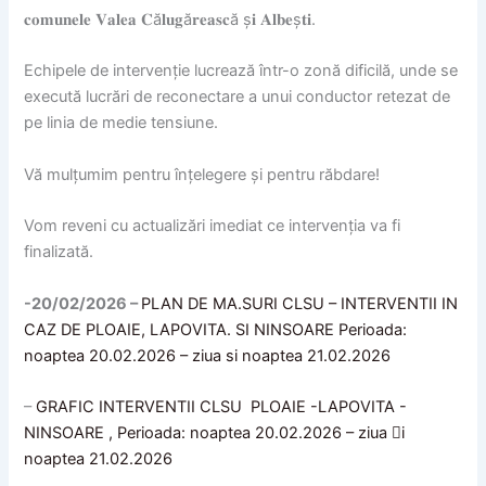
𝐜𝐨𝐦𝐮𝐧𝐞𝐥𝐞 𝐕𝐚𝐥𝐞𝐚 𝐂ă𝐥𝐮𝐠ă𝐫𝐞𝐚𝐬𝐜ă ș𝐢 𝐀𝐥𝐛𝐞ș𝐭𝐢.
Echipele de intervenție lucrează într-o zonă dificilă, unde se
execută lucrări de reconectare a unui conductor retezat de
pe linia de medie tensiune.
Vă mulțumim pentru înțelegere și pentru răbdare!
Vom reveni cu actualizări imediat ce intervenția va fi
finalizată.
-20/02/2026 –
PLAN DE MA.SURI CLSU – INTERVENTII IN
CAZ DE PLOAIE, LAPOVITA. SI NINSOARE Perioada:
noaptea 20.02.2026 – ziua si noaptea 21.02.2026
–
GRAFIC INTERVENTII CLSU PLOAIE -LAPOVITA -
NINSOARE , Perioada: noaptea 20.02.2026 – ziua 􀀎i
noaptea 21.02.2026