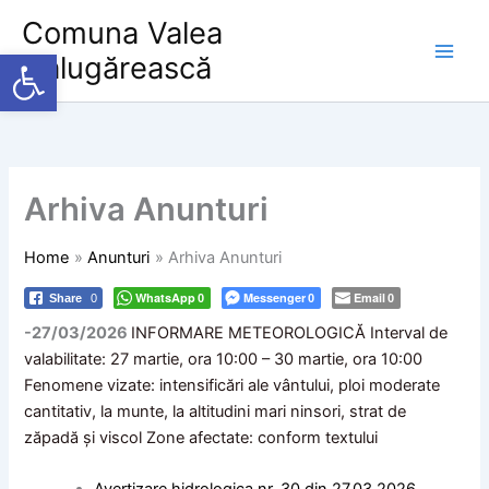
Skip
Comuna Valea
to
Deschide bara de unelte
Călugărească
content
Arhiva Anunturi
Home
Anunturi
Arhiva Anunturi
WhatsApp
Messenger
Email
Share
0
0
0
0
-27/03/2026
INFORMARE METEOROLOGICĂ Interval de
valabilitate: 27 martie, ora 10:00 – 30 martie, ora 10:00
Fenomene vizate: intensificări ale vântului, ploi moderate
cantitativ, la munte, la altitudini mari ninsori, strat de
zăpadă și viscol Zone afectate: conform textului