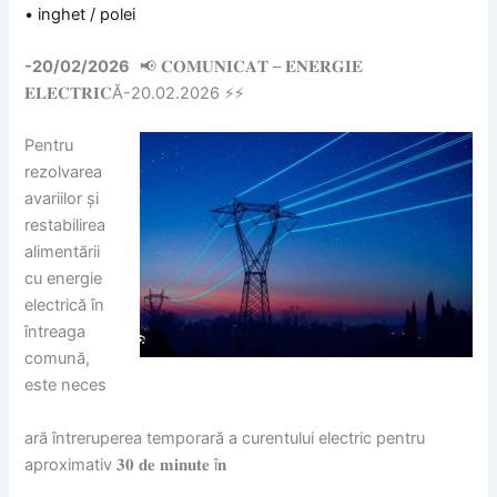
• inghet / polei
-20/02/2026
📢 𝐂𝐎𝐌𝐔𝐍𝐈𝐂𝐀𝐓 – 𝐄𝐍𝐄𝐑𝐆𝐈𝐄
𝐄𝐋𝐄𝐂𝐓𝐑𝐈𝐂Ă-20.02.2026 ⚡️⚡️
Pentru
rezolvarea
avariilor și
restabilirea
alimentării
cu energie
electrică în
întreaga
comună,
este neces
ară întreruperea temporară a curentului electric pentru
aproximativ 𝟑𝟎 𝐝𝐞 𝐦𝐢𝐧𝐮𝐭𝐞 î𝐧