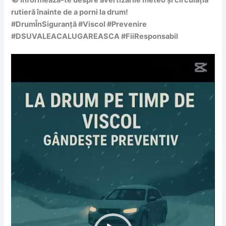
rutieră înainte de a porni la drum!
#DrumÎnSiguranță #Viscol #Prevenire
#DSUVALEACALUGAREASCA #FiiResponsabil
Player
video