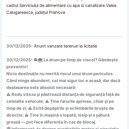
cadrul Serviciului de alimentare cu apa si canalizare Valea
Calugareasca, județul Prahova
30/12/2025-
Anunt vanzare terenuri la licitatie
30/12/2025- 🚘🌨️ La drum pe timp de viscol? Gândește
preventiv!
Nicio destinație nu merită riscul unui drum periculos.
Când ninge abundent, cel mai sigur loc e acasă, dar dacă
deplasarea este absolut necesară:
⚠️ Redu viteza și păstrează distanța de siguranță față de
celelalte vehicule; ⚠️ Ține farurile aprinse, chiar și pe
timp de zi; ⚠️ Evită depășirile și schimbările bruște de
direcție; ⚠️ Ține în mașină o lopată, nisip și o pătură
groasă — pot face diferența în caz de blocaj.
🧭 Informează-te despre avertizările meteo și circulația