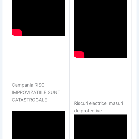
Campania RISC –
IMPROVIZATIILE SUNT
CATASTROGALE
Riscuri electrice, masuri
de protective