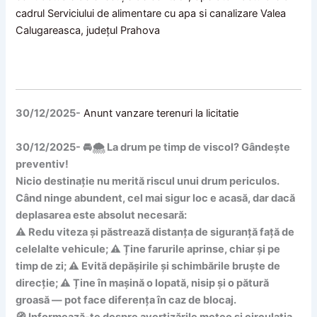
cadrul Serviciului de alimentare cu apa si canalizare Valea
Calugareasca, județul Prahova
30/12/2025-
Anunt vanzare terenuri la licitatie
30/12/2025- 🚘🌨️ La drum pe timp de viscol? Gândește
preventiv!
Nicio destinație nu merită riscul unui drum periculos.
Când ninge abundent, cel mai sigur loc e acasă, dar dacă
deplasarea este absolut necesară:
⚠️ Redu viteza și păstrează distanța de siguranță față de
celelalte vehicule; ⚠️ Ține farurile aprinse, chiar și pe
timp de zi; ⚠️ Evită depășirile și schimbările bruște de
direcție; ⚠️ Ține în mașină o lopată, nisip și o pătură
groasă — pot face diferența în caz de blocaj.
🧭 Informează-te despre avertizările meteo și circulația