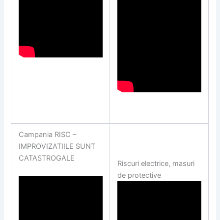
Campania RISC –
IMPROVIZATIILE SUNT
CATASTROGALE
Riscuri electrice, masuri
de protective