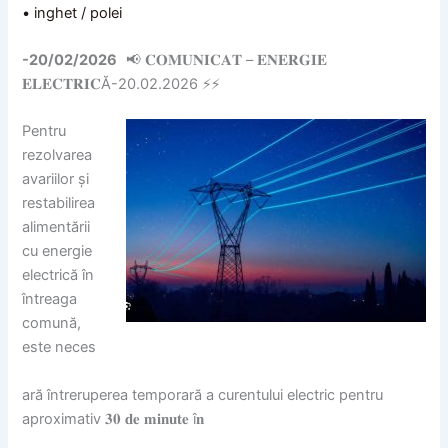
• inghet / polei
-20/02/2026
📢 𝐂𝐎𝐌𝐔𝐍𝐈𝐂𝐀𝐓 – 𝐄𝐍𝐄𝐑𝐆𝐈𝐄
𝐄𝐋𝐄𝐂𝐓𝐑𝐈𝐂Ă-20.02.2026 ⚡️⚡️
Pentru
rezolvarea
avariilor și
restabilirea
alimentării
cu energie
electrică în
întreaga
comună,
este neces
ară întreruperea temporară a curentului electric pentru
aproximativ 𝟑𝟎 𝐝𝐞 𝐦𝐢𝐧𝐮𝐭𝐞 î𝐧