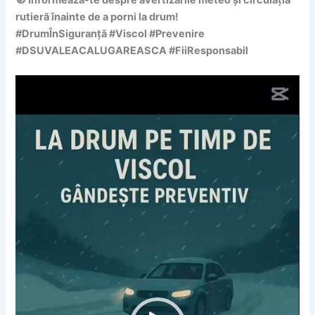
rutieră înainte de a porni la drum!
#DrumÎnSiguranță #Viscol #Prevenire
#DSUVALEACALUGAREASCA #FiiResponsabil
Player
video