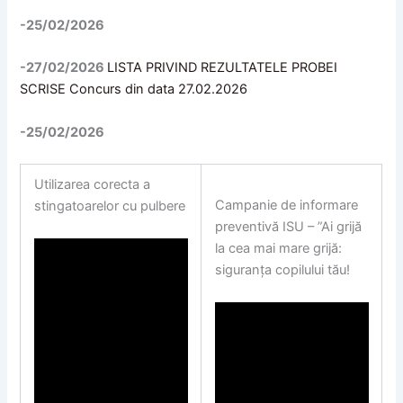
-25/02/2026
-27/02/2026
LISTA PRIVIND REZULTATELE PROBEI
SCRISE Concurs din data 27.02.2026
-25/02/2026
Utilizarea corecta a
Campanie de informare
stingatoarelor cu pulbere
preventivă ISU – ”Ai grijă
la cea mai mare grijă:
siguranța copilului tău!