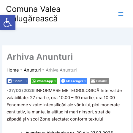
Skip
Comuna Valea
to
Deschide bara de unelte
Călugărească
content
Arhiva Anunturi
Home
Anunturi
Arhiva Anunturi
WhatsApp
Messenger
Email
Share
0
0
0
0
-27/03/2026
INFORMARE METEOROLOGICĂ Interval de
valabilitate: 27 martie, ora 10:00 – 30 martie, ora 10:00
Fenomene vizate: intensificări ale vântului, ploi moderate
cantitativ, la munte, la altitudini mari ninsori, strat de
zăpadă și viscol Zone afectate: conform textului