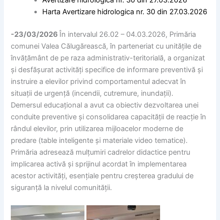
Avertizare hidrologica nr. 30 din 27.03.2026
Harta Avertizare hidrologica nr. 30 din 27.03.2026
-23/03/2026
În intervalul 26.02 – 04.03.2026, Primăria
comunei Valea Călugărească, în parteneriat cu unitățile de
învățământ de pe raza administrativ-teritorială, a organizat
și desfășurat activități specifice de informare preventivă și
instruire a elevilor privind comportamentul adecvat în
situații de urgență (incendii, cutremure, inundații).
Demersul educațional a avut ca obiectiv dezvoltarea unei
conduite preventive și consolidarea capacității de reacție în
rândul elevilor, prin utilizarea mijloacelor moderne de
predare (table inteligente și materiale video tematice).
Primăria adresează mulțumiri cadrelor didactice pentru
implicarea activă și sprijinul acordat în implementarea
acestor activități, esențiale pentru creșterea gradului de
siguranță la nivelul comunității.