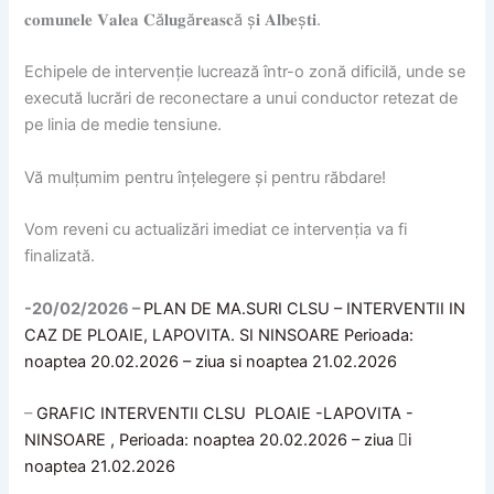
𝐜𝐨𝐦𝐮𝐧𝐞𝐥𝐞 𝐕𝐚𝐥𝐞𝐚 𝐂ă𝐥𝐮𝐠ă𝐫𝐞𝐚𝐬𝐜ă ș𝐢 𝐀𝐥𝐛𝐞ș𝐭𝐢.
Echipele de intervenție lucrează într-o zonă dificilă, unde se
execută lucrări de reconectare a unui conductor retezat de
pe linia de medie tensiune.
Vă mulțumim pentru înțelegere și pentru răbdare!
Vom reveni cu actualizări imediat ce intervenția va fi
finalizată.
-20/02/2026 –
PLAN DE MA.SURI CLSU – INTERVENTII IN
CAZ DE PLOAIE, LAPOVITA. SI NINSOARE Perioada:
noaptea 20.02.2026 – ziua si noaptea 21.02.2026
–
GRAFIC INTERVENTII CLSU PLOAIE -LAPOVITA -
NINSOARE , Perioada: noaptea 20.02.2026 – ziua 􀀎i
noaptea 21.02.2026