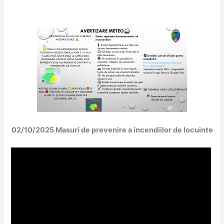
02/10/2025 Masuri de prevenire a incendiilor de locuinte