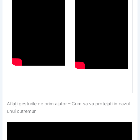
Aflați gesturile de prim ajutor – Cum sa va protejati in cazul
unui cutremur